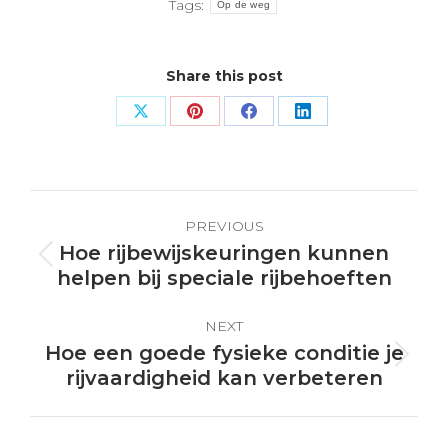
Tags:
Op de weg
Share this post
Share
Share
Share
Share
on
on
on
on
X
Pinterest
Facebook
LinkedIn
Post
PREVIOUS
navigation
Hoe rijbewijskeuringen kunnen
Previous
helpen bij speciale rijbehoeften
post:
NEXT
Hoe een goede fysieke conditie je
Next
rijvaardigheid kan verbeteren
post: