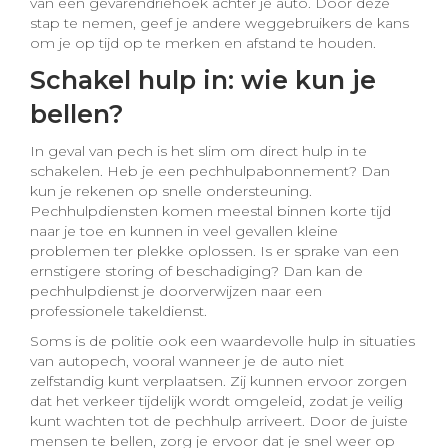
van een gevarendriehoek achter je auto. Door deze
stap te nemen, geef je andere weggebruikers de kans
om je op tijd op te merken en afstand te houden.
Schakel hulp in: wie kun je
bellen?
In geval van pech is het slim om direct hulp in te
schakelen. Heb je een pechhulpabonnement? Dan
kun je rekenen op snelle ondersteuning.
Pechhulpdiensten komen meestal binnen korte tijd
naar je toe en kunnen in veel gevallen kleine
problemen ter plekke oplossen. Is er sprake van een
ernstigere storing of beschadiging? Dan kan de
pechhulpdienst je doorverwijzen naar een
professionele takeldienst.
Soms is de politie ook een waardevolle hulp in situaties
van autopech, vooral wanneer je de auto niet
zelfstandig kunt verplaatsen. Zij kunnen ervoor zorgen
dat het verkeer tijdelijk wordt omgeleid, zodat je veilig
kunt wachten tot de pechhulp arriveert. Door de juiste
mensen te bellen, zorg je ervoor dat je snel weer op