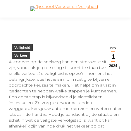
Search:
Veiligheid
nov
1
Verkeer
Autopech op de snelweg kan een stressvolle situatie
2024
zijn, vooral als je plotseling stil komt te staan tussen het
snelle verkeer. Je veiligheid is op zo’n moment het
belangrijkste, dus het is slim om rustig te blijven en
doordachte keuzes te maken. Het helpt om alvast in
gedachten te hebben welke stappen je kunt nemen.
Een eerste stap is bijvoorbeeld je alarmlichten
inschakelen. Zo zorg je ervoor dat andere
weggebruikers jouw auto meteen zien en weten dat er
iets aan de hand is. Houd je aandacht bij de situatie en
schat in wat de veiligste vervolgstap is, want dit kan
afhankelijk zijn van hoe druk het verkeer op dat