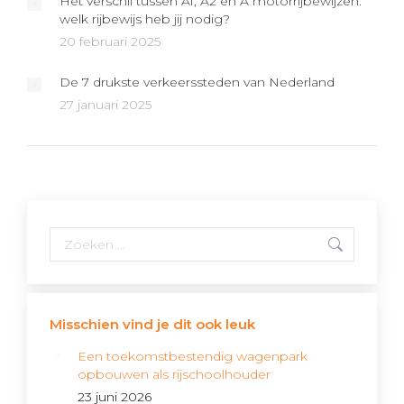
Het verschil tussen A1, A2 en A motorrijbewijzen:
welk rijbewijs heb jij nodig?
20 februari 2025
De 7 drukste verkeerssteden van Nederland
27 januari 2025
Search:
Misschien vind je dit ook leuk
Een toekomstbestendig wagenpark
opbouwen als rijschoolhouder
23 juni 2026