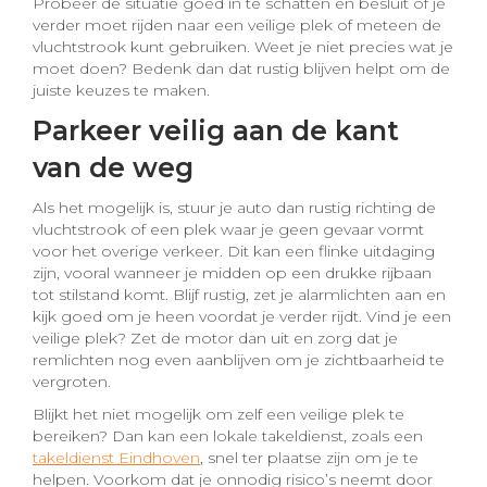
Probeer de situatie goed in te schatten en besluit of je
verder moet rijden naar een veilige plek of meteen de
vluchtstrook kunt gebruiken. Weet je niet precies wat je
moet doen? Bedenk dan dat rustig blijven helpt om de
juiste keuzes te maken.
Parkeer veilig aan de kant
van de weg
Als het mogelijk is, stuur je auto dan rustig richting de
vluchtstrook of een plek waar je geen gevaar vormt
voor het overige verkeer. Dit kan een flinke uitdaging
zijn, vooral wanneer je midden op een drukke rijbaan
tot stilstand komt. Blijf rustig, zet je alarmlichten aan en
kijk goed om je heen voordat je verder rijdt. Vind je een
veilige plek? Zet de motor dan uit en zorg dat je
remlichten nog even aanblijven om je zichtbaarheid te
vergroten.
Blijkt het niet mogelijk om zelf een veilige plek te
bereiken? Dan kan een lokale takeldienst, zoals een
takeldienst Eindhoven
, snel ter plaatse zijn om je te
helpen. Voorkom dat je onnodig risico’s neemt door