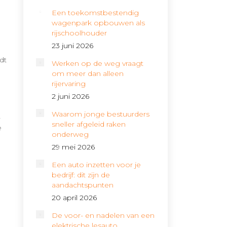
Een toekomstbestendig
wagenpark opbouwen als
rijschoolhouder
23 juni 2026
dt
Werken op de weg vraagt
om meer dan alleen
rijervaring
2 juni 2026
Waarom jonge bestuurders
-
sneller afgeleid raken
e
onderweg
29 mei 2026
Een auto inzetten voor je
bedrijf: dit zijn de
aandachtspunten
20 april 2026
De voor- en nadelen van een
elektrische lesauto