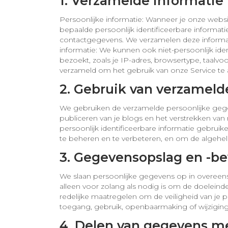
1. Verzamelde informatie
Persoonlijke informatie: Wanneer je onze webs
bepaalde persoonlijk identificeerbare informati
contactgegevens. We verzamelen deze informatie 
informatie: We kunnen ook niet-persoonlijk ide
bezoekt, zoals je IP-adres, browsertype, taalv
verzameld om het gebruik van onze Service te 
2. Gebruik van verzameld
We gebruiken de verzamelde persoonlijke gegev
publiceren van je blogs en het verstrekken van
persoonlijk identificeerbare informatie gebruik
te beheren en te verbeteren, en om de algehele
3. Gegevensopslag en -be
We slaan persoonlijke gegevens op in overee
alleen voor zolang als nodig is om de doelein
redelijke maatregelen om de veiligheid van j
toegang, gebruik, openbaarmaking of wijzigin
4. Delen van gegevens m