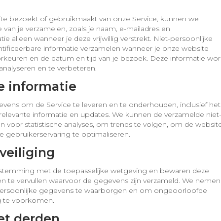
ite bezoekt of gebruikmaakt van onze Service, kunnen we
e van je verzamelen, zoals je naam, e-mailadres en
alleen wanneer je deze vrijwillig verstrekt. Niet-persoonlijke
ntificeerbare informatie verzamelen wanneer je onze website
oorkeuren en de datum en tijd van je bezoek. Deze informatie wor
analyseren en te verbeteren.
e informatie
ens om de Service te leveren en te onderhouden, inclusief het
 relevante informatie en updates. We kunnen de verzamelde niet
en voor statistische analyses, om trends te volgen, om de websit
 gebruikerservaring te optimaliseren.
veiliging
nstemming met de toepasselijke wetgeving en bewaren deze
den te vervullen waarvoor de gegevens zijn verzameld. We nemen
e persoonlijke gegevens te waarborgen en om ongeoorloofde
g te voorkomen.
et derden