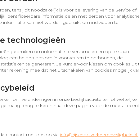
n, tenzij dit noodzakelijk is voor de levering van de Service of
ijk identificeerbare informatie delen met derden voor analytische
e informatie kan niet worden gebruikt om individuen te
are technologieën
ieën gebruiken om informatie te verzamelen en op te slaan
ologieën helpen ons om je voorkeuren te onthouden, de
tatistieken te genereren. Je kunt ervoor kiezen om cookies uit 
chter rekening mee dat het uitschakelen van cookies mogelijk va
.
acybeleid
werken om veranderingen in onze bedrijfsactiviteiten of wettelijke
egelmatig terug te keren naar deze pagina voor de meest recen
m dan contact met ons op via
info@rijschoolverkeerenveiligheid.nl