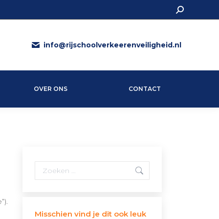
Search:
info@rijschoolverkeerenveiligheid.nl
OVER ONS
CONTACT
Search:
”).
Misschien vind je dit ook leuk