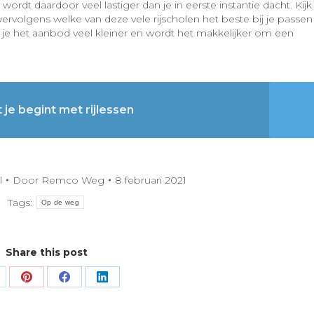
ordt daardoor veel lastiger dan je in eerste instantie dacht. Kijk
vervolgens welke van deze vele rijscholen het beste bij je passen
e het aanbod veel kleiner en wordt het makkelijker om een
je begint met rijlessen
l
Door
Remco Weg
8 februari 2021
Tags:
Op de weg
Share this post
hare
Share
Share
Share
n
on
on
on