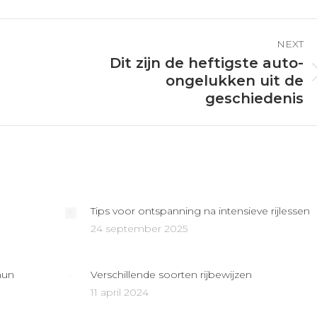
Pinterest
Facebook
LinkedIn
NEXT
Dit zijn de heftigste auto-
Next
ongelukken uit de
post:
geschiedenis
Tips voor ontspanning na intensieve rijlessen
24 september 2025
hun
Verschillende soorten rijbewijzen
11 april 2024