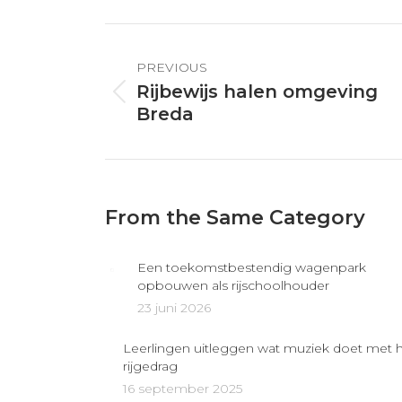
X
Post
navigation
PREVIOUS
Rijbewijs halen omgeving
Previous
Breda
post:
From the Same Category
Een toekomstbestendig wagenpark
opbouwen als rijschoolhouder
23 juni 2026
Leerlingen uitleggen wat muziek doet met 
rijgedrag
16 september 2025