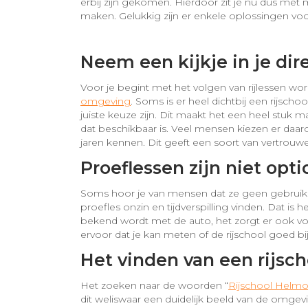
erbij zijn gekomen. Hierdoor zit je nu dus met
maken. Gelukkig zijn er enkele oplossingen voo
Neem een kijkje in je di
Voor je begint met het volgen van rijlessen wor
omgeving
. Soms is er heel dichtbij een rijsch
juiste keuze zijn. Dit maakt het een heel stuk
dat beschikbaar is. Veel mensen kiezen er daar
jaren kennen. Dit geeft een soort van vertrouw
Proeflessen zijn niet opti
Soms hoor je van mensen dat ze geen gebrui
proefles onzin en tijdverspilling vinden. Dat is h
bekend wordt met de auto, het zorgt er ook voo
ervoor dat je kan meten of de rijschool goed bij j
Het vinden van een rijsc
Het zoeken naar de woorden “
Rijschool Helm
dit weliswaar een duidelijk beeld van de omgev