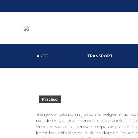
AUTO
TRANSPORT
Rijschool
Ben je van plan om rijlessen te volgen maar ov
niet de enige , veel mensen die op zoek zijn n
Vroeger was dit alleen van toepassing als je in
komt het zelfs al voor in kleine dorpen. Je kan 