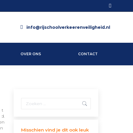
Search:
info@rijschoolverkeerenveiligheid.nl
OVER ONS
CONTACT
Search:
nt
od.
 en
en
Misschien vind je dit ook leuk