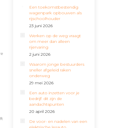
Een toekomstbestendig
wagenpark opbouwen als
rijschoolhouder
23 juni 2026
Werken op de weg vraagt
om meer dan alleen
rijervaring
re
2 juni 2026
Waarom jonge bestuurders
sneller afgeleid raken
onderweg
29 mei 2026
Een auto inzetten voor je
bedrijf: dit zijn de
aandachtspunten
20 april 2026
ft
De voor- en nadelen van een
elektrische lesauto