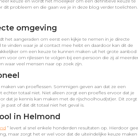
 meer keuze en wordt het moeilijker om een definitieve keuze te
r dit probleem en die gaan we je in deze blog verder toelichten.
recte omgeving
dt het aangeraden om eerst een kijkje te nemen in je directe
ool te vinden waar je al contact mee hebt en daardoor kan dit de
 makkelijker om een keuze te kunnen maken uit het grote aanbod
om voor om rijlessen te volgen bij een persoon die zij al meerde
en waar veel mensen naar op zoek zijn.
oneel
k maken van proeflessen. Sommigen geven aan dat ze een
et echter totaal niet. Niet alleen zorgt een proefles ervoor dat je
r dat je kennis kan maken met de rijschoolhoud(st)er. Dit zorgt
e past of dat dit totaal niet het geval is.
hool in Helmond
ond
” levert al snel enkele honderden resultaten op. Hierdoor gee
ing, maar zorgt het er wel voor dat de uiteindelijke keuze maken