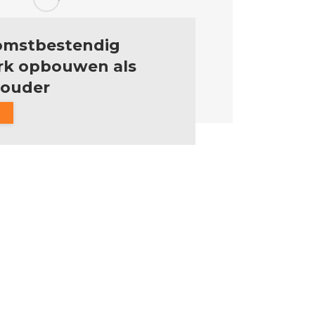
omstbestendig
k opbouwen als
houder
mrt
23
2026