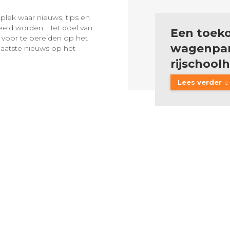
 plek waar nieuws, tips en
deeld worden. Het doel van
Een toek
 voor te bereiden op het
wagenpar
aatste nieuws op het
rijschool
Lees verder
apr
20
2026