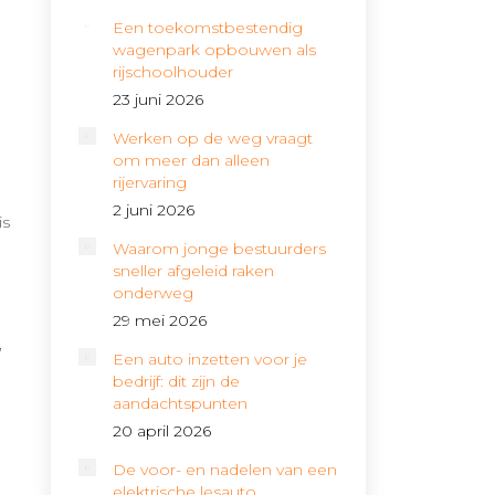
Een toekomstbestendig
wagenpark opbouwen als
rijschoolhouder
23 juni 2026
Werken op de weg vraagt
om meer dan alleen
rijervaring
2 juni 2026
is
Waarom jonge bestuurders
sneller afgeleid raken
onderweg
29 mei 2026
,
Een auto inzetten voor je
bedrijf: dit zijn de
aandachtspunten
20 april 2026
De voor- en nadelen van een
elektrische lesauto