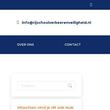
Search:
info@rijschoolverkeerenveiligheid.nl
OVER ONS
CONTACT
Search:
Misschien vind je dit ook leuk