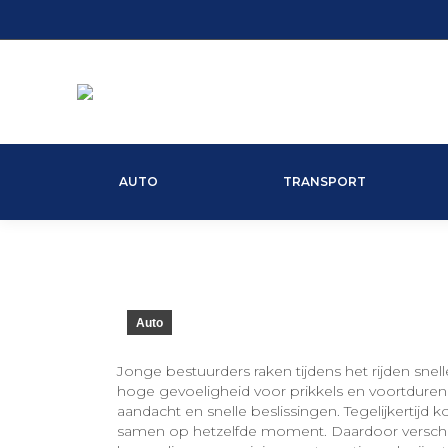
AUTO
TRANSPORT
Auto
Jonge bestuurders raken tijdens het rijden snel
hoge gevoeligheid voor prikkels en voortdurend
aandacht en snelle beslissingen. Tegelijkertij
samen op hetzelfde moment. Daardoor verschuift