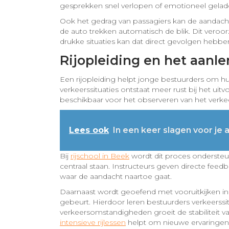
gesprekken snel verlopen of emotioneel gelade
Ook het gedrag van passagiers kan de aandach
de auto trekken automatisch de blik. Dit veroo
drukke situaties kan dat direct gevolgen hebben
Rijopleiding en het aanle
Een rijopleiding helpt jonge bestuurders om hun
verkeerssituaties ontstaat meer rust bij het ui
beschikbaar voor het observeren van het verke
Lees ook
In een keer slagen voor je
Bij
rijschool in Beek
wordt dit proces ondersteun
centraal staan. Instructeurs geven directe feedb
waar de aandacht naartoe gaat.
Daarnaast wordt geoefend met vooruitkijken in 
gebeurt. Hierdoor leren bestuurders verkeerssi
verkeersomstandigheden groeit de stabiliteit v
intensieve rijlessen
helpt om nieuwe ervaringen 