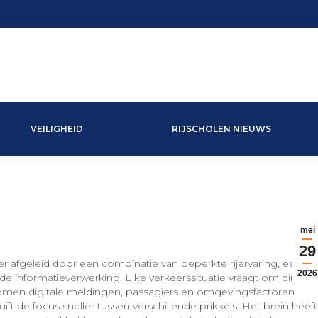
VEILIGHEID
RIJSCHOLEN NIEUWS
mei
29
ler afgeleid door een combinatie van beperkte rijervaring, een
2026
e informatieverwerking. Elke verkeerssituatie vraagt om directe
d komen digitale meldingen, passagiers en omgevingsfactoren
 de focus sneller tussen verschillende prikkels. Het brein heeft