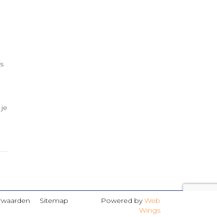
s
 je
rwaarden
Sitemap
Powered by
Web
Wings