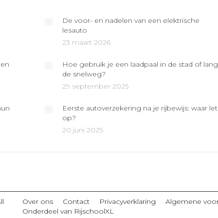
De voor- en nadelen van een elektrische
lesauto
23 maart 2026
een
Hoe gebruik je een laadpaal in de stad of lang
de snelweg?
29 september 2025
hun
Eerste autoverzekering na je rijbewijs: waar let
op?
20 juni 2025
ll
Over ons
Contact
Privacyverklaring
Algemene voo
Onderdeel van RijschoolXL