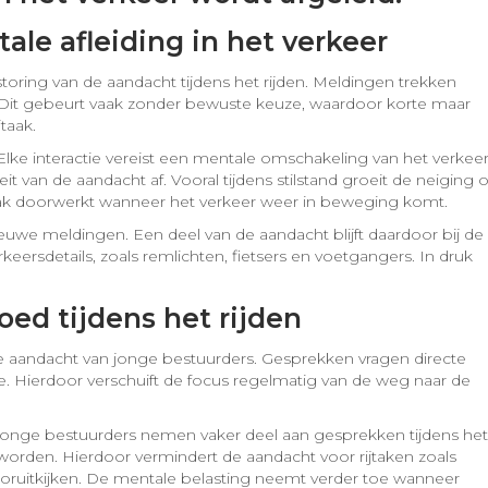
ale afleiding in het verkeer
toring van de aandacht tijdens het rijden. Meldingen trekken
 Dit gebeurt vaak zonder bewuste keuze, waardoor korte maar
taak.
Elke interactie vereist een mentale omschakeling van het verkee
 van de aandacht af. Vooral tijdens stilstand groeit de neiging
g vaak doorwerkt wanneer het verkeer weer in beweging komt.
ieuwe meldingen. Een deel van de aandacht blijft daardoor bij de
eersdetails, zoals remlichten, fietsers en voetgangers. In druk
oed tijdens het rijden
e aandacht van jonge bestuurders. Gesprekken vragen directe
ie. Hierdoor verschuift de focus regelmatig van de weg naar de
l. Jonge bestuurders nemen vaker deel aan gesprekken tijdens het
worden. Hierdoor vermindert de aandacht voor rijtaken zoals
ooruitkijken. De mentale belasting neemt verder toe wanneer