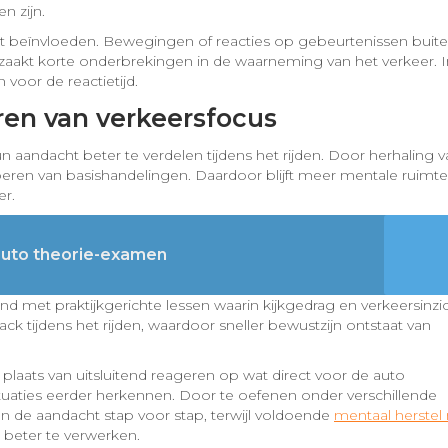
n zijn.
t beïnvloeden. Bewegingen of reacties op gebeurtenissen buit
rzaakt korte onderbrekingen in de waarneming van het verkeer. I
 voor de reactietijd.
ren van verkeersfocus
 aandacht beter te verdelen tijdens het rijden. Door herhaling v
tvoeren van basishandelingen. Daardoor blijft meer mentale ruimte
er.
 auto theorie-examen
d met praktijkgerichte lessen waarin kijkgedrag en verkeersinzi
ack tijdens het rijden, waardoor sneller bewustzijn ontstaat van
plaats van uitsluitend reageren op wat direct voor de auto
tuaties eerder herkennen. Door te oefenen onder verschillende
an de aandacht stap voor stap, terwijl voldoende
mentaal herstel
beter te verwerken.