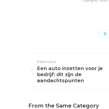
Category:
Auto
S
o
X
Post
PREVIOUS
navigation
Een auto inzetten voor je
Previous
bedrijf: dit zijn de
post:
aandachtspunten
From the Same Category