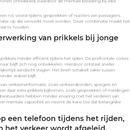
onen ontwikkeld, waardoor de mentale belasting bij elke
een rol, vooral tijdens gesprekken of reacties van passagiers.
formatie op die verwerkt moet worden. Deze combinatie maakt het
 vast te houden.
rwerking van prikkels bij jonge
kkels minder efficiënt tijdens het rijden. De prefrontale cortex 
maar blijft zich nog ontwikkelen. Hierdoor ontstaat sneller
jkertijd aandacht vragen. Het brein schakelt vaker tussen
der stabiel blijft.
van verkeersinformatie, zoals verkeersborden, spiegels en
 daar extra prikkels bijkomen, zoals gesprekken of meldingen
 bestuurders hebben minder ervaring met het verdelen van
eer mentale capaciteit en neemt de kans toe dat belangrijke