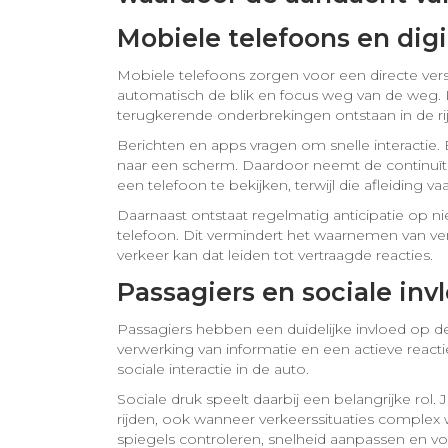
Mobiele telefoons en digit
Mobiele telefoons zorgen voor een directe vers
automatisch de blik en focus weg van de weg.
terugkerende onderbrekingen ontstaan in de rij
Berichten en apps vragen om snelle interactie. 
naar een scherm. Daardoor neemt de continuïteit
een telefoon te bekijken, terwijl die afleidin
Daarnaast ontstaat regelmatig anticipatie op n
telefoon. Dit vermindert het waarnemen van verk
verkeer kan dat leiden tot vertraagde reacties.
Passagiers en sociale invl
Passagiers hebben een duidelijke invloed op d
verwerking van informatie en een actieve react
sociale interactie in de auto.
Sociale druk speelt daarbij een belangrijke ro
rijden, ook wanneer verkeerssituaties complex 
spiegels controleren, snelheid aanpassen en v