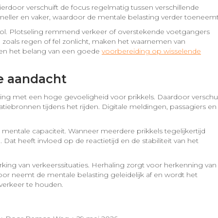
erdoor verschuift de focus regelmatig tussen verschillende
neller en vaker, waardoor de mentale belasting verder toeneemt
ol. Plotseling remmend verkeer of overstekende voetgangers
 zoals regen of fel zonlicht, maken het waarnemen van
kken het belang van een goede
voorbereiding op wisselende
e aandacht
ng met een hoge gevoeligheid voor prikkels. Daardoor verschui
atiebronnen tijdens het rijden. Digitale meldingen, passagiers en
 mentale capaciteit. Wanneer meerdere prikkels tegelijkertijd
Dat heeft invloed op de reactietijd en de stabiliteit van het
rking van verkeerssituaties. Herhaling zorgt voor herkenning van
oor neemt de mentale belasting geleidelijk af en wordt het
verkeer te houden.