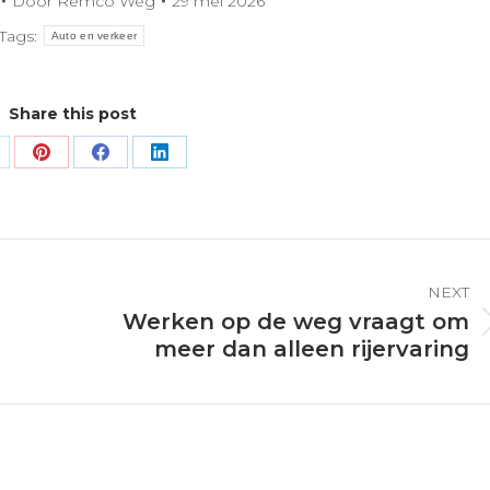
Door
Remco Weg
29 mei 2026
Tags:
Auto en verkeer
Share this post
hare
Share
Share
Share
n
on
on
on
Pinterest
Facebook
LinkedIn
NEXT
Werken op de weg vraagt om
Next
meer dan alleen rijervaring
post: