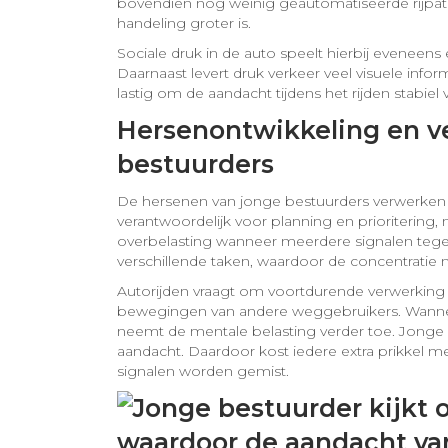
bovendien nog weinig geautomatiseerde rijpatr
handeling groter is.
Sociale druk in de auto speelt hierbij eveneens 
Daarnaast levert druk verkeer veel visuele in
lastig om de aandacht tijdens het rijden stabiel
Hersenontwikkeling en ve
bestuurders
De hersenen van jonge bestuurders verwerken pri
verantwoordelijk voor planning en prioritering, 
overbelasting wanneer meerdere signalen tegeli
verschillende taken, waardoor de concentratie min
Autorijden vraagt om voortdurende verwerking 
bewegingen van andere weggebruikers. Wanneer
neemt de mentale belasting verder toe. Jonge
aandacht. Daardoor kost iedere extra prikkel m
signalen worden gemist.