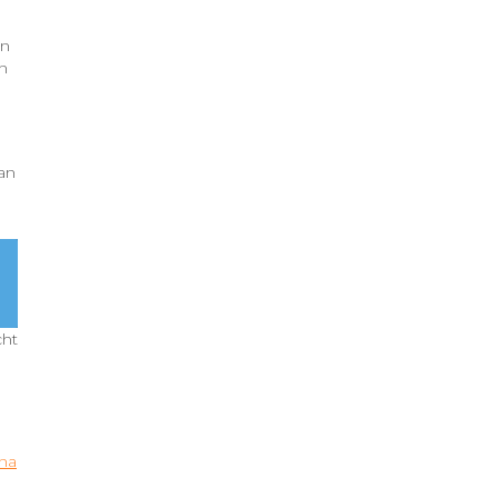
en
n
an
cht
 na