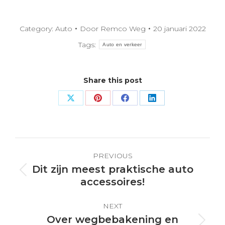
Category:
Auto
Door
Remco Weg
20 januari 2022
Tags:
Auto en verkeer
Share this post
Share
Share
Share
Share
on
on
on
on
X
Pinterest
Facebook
LinkedIn
Post
PREVIOUS
navigation
Dit zijn meest praktische auto
Previous
accessoires!
post:
NEXT
Over wegbebakening en
Next