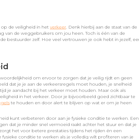
n op de veiligheid in het
verkeer
. Denk hierbij aan de staat van de
 van de weggebruikers om jou heen. Toch is één van de
 de bestuurder zelf. Hoe veel vertrouwen je ook hebt in jezelf, e
id
woordelijkheid om ervoor te zorgen dat je veilig rijdt en geen
eeld dat je je aan de verkeersregels moet houden, je snelheid
jd je aandacht bij het verkeer moet houden. Maar ook als
veiligheid in het verkeer. Door je bijvoorbeeld goed zichtbaar te
egels
te houden en door alert te blijven op wat er om je heen
gheid kunt verbeteren door aan je fysieke conditie te werken. Een
gen dat je minder snel vermoeid raakt achter het stuur en dat je
orgt het voor betere prestaties tijdens het rijden én een
fysieke conditie te werken als je volledig wilt profiteren van je