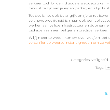
verkeer toch bij de individuele weggebruiker. He
bewust te zijn van je eigen gedrag en altijd te 
Tot slot is het ook belangrijk om je te realiseren
verantwoordelijkheid is, maar ook een collectie
werken aan veilige infrastructuur en door samen
bijdragen aan een veiliger en prettiger verkeer.
Wil jij meer te weten komen over wat je moet
verschillende weersomstandigheden om zo veili
Categories:
Veiligheid
,
Tags:
Au
S
o