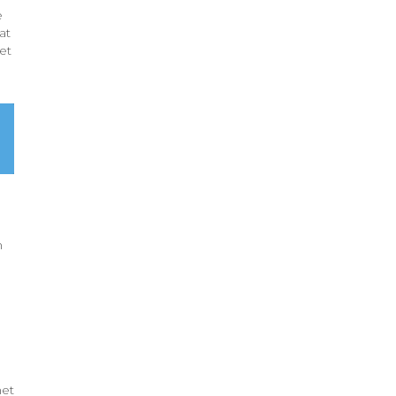
e
at
et
n
het