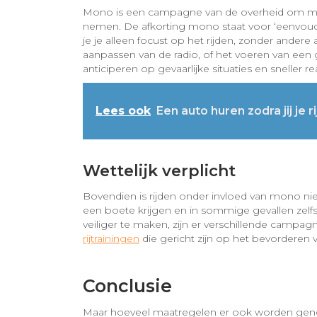
Mono is een campagne van de overheid om mens
nemen. De afkorting mono staat voor ‘eenvoudig
je je alleen focust op het rijden, zonder andere 
aanpassen van de radio, of het voeren van een g
anticiperen op gevaarlijke situaties en snelle
Lees ook
Een auto huren zodra jij je 
Wettelijk verplicht
Bovendien is rijden onder invloed van mono niet 
een boete krijgen en in sommige gevallen zelfs
veiliger te maken, zijn er verschillende campag
rijtrainingen
die gericht zijn op het bevorderen 
Conclusie
Maar hoeveel maatregelen er ook worden genomen