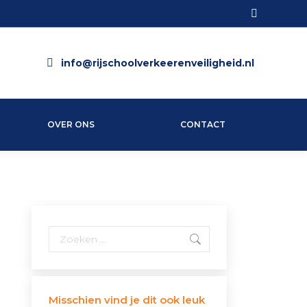
Search:
info@rijschoolverkeerenveiligheid.nl
OVER ONS
CONTACT
Search:
Misschien vind je dit ook leuk