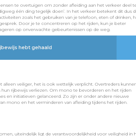
en te overtuigen om zonder afleiding aan het verkeer deel t
weg één ding tegelijk doen’. In het verkeer betekent dit dus d
activiteiten zoals het gebruiken van je telefoon, eten of drinken, h
esprek. Door je te concentreren op het rijden, kun je beter
r reageren op onverwachte gebeurtenissen op de weg.
rijbewijs hebt gehaald
alleen veiliger, het is ook wettelijk verplicht. Overtreders kunne
 hun rijbewijs verliezen. Om mono te bevorderen en het rijden
nes en initiatieven gelanceerd. Zo zijn er onder andere nieuwe
van mono en het verminderen van afleiding tijdens het rijden.
, uiteindelijk ligt de verantwoordelijkheid voor veiligheid in 