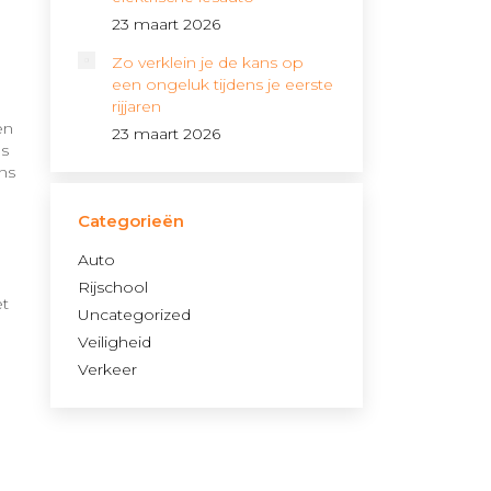
23 maart 2026
Zo verklein je de kans op
een ongeluk tijdens je eerste
rijjaren
en
23 maart 2026
ns
ns
Categorieën
Auto
Rijschool
et
Uncategorized
Veiligheid
d
Verkeer