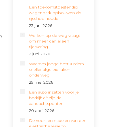
Een toekomstbestendig
wagenpark opbouwen als
rijschoolhouder
23 juni 2026
Werken op de weg vraagt
en
om meer dan alleen
rijervaring
2 juni 2026
Waarom jonge bestuurders
sneller afgeleid raken
onderweg
29 mei 2026
Een auto inzetten voor je
bedrijf: dit zijn de
aandachtspunten
20 april 2026
De voor- en nadelen van een
elektrische lesauto