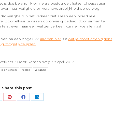
t is dus belangrijk om je als bestuurder, fietser of passagier
streven naar veiligheid en verantwoordelijkheid op de weg.
 dat veiligheid in het verkeer niet alleen een individuele
ve. Door elkaar te wijzen op onveilig gedrag, door samen te
 te streven naar een veiliger verkeer, kunnen we allemaal
 doen na een ongeluk?
Klik dan hier
. Of
wat je moet doen tijdens
g mogelijk te rijden
.
Verkeer
Door
Remco Weg
7 april 2023
to en verkeer
fietsen
veiligheid
Share this post
hare
Share
Share
Share
n
on
on
on