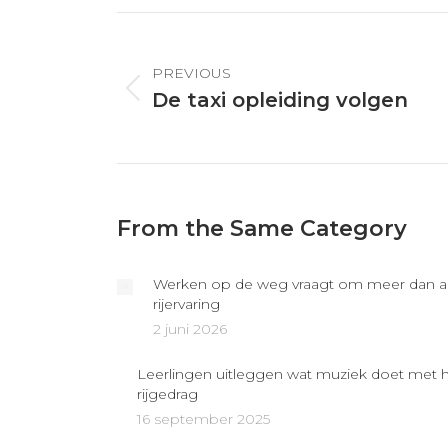
X
Post
navigation
PREVIOUS
Previous
De taxi opleiding volgen
post:
From the Same Category
Werken op de weg vraagt om meer dan a
rijervaring
2 juni 2026
Leerlingen uitleggen wat muziek doet met 
rijgedrag
16 september 2025