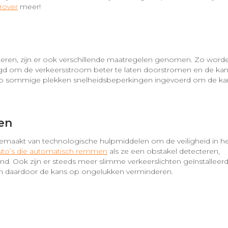
rover
meer!
eteren, zijn er ook verschillende maatregelen genomen. Zo word
gd om de verkeersstroom beter te laten doorstromen en de ka
 op sommige plekken snelheidsbeperkingen ingevoerd om de ka
en
emaakt van technologische hulpmiddelen om de veiligheid in h
uto’s die automatisch remmen
als ze een obstakel detecteren,
d. Ook zijn er steeds meer slimme verkeerslichten geïnstalleer
en daardoor de kans op ongelukken verminderen.