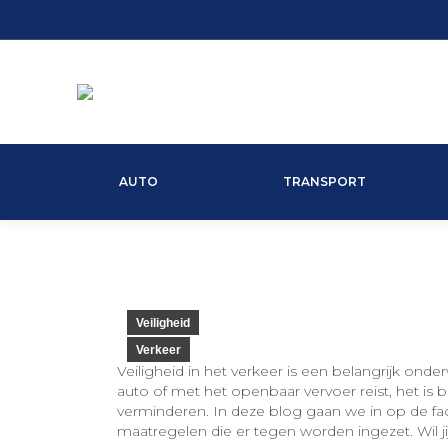
AUTO
TRANSPORT
Veiligheid
Verkeer
Veiligheid in het verkeer is een belangrijk onde
auto of met het openbaar vervoer reist, het is b
verminderen. In deze blog gaan we in op de fac
maatregelen die er tegen worden ingezet. Wil j