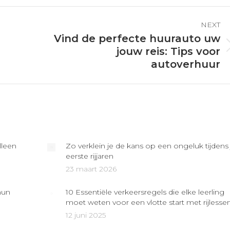
Pinterest
Facebook
LinkedIn
NEXT
Vind de perfecte huurauto uw
Next
jouw reis: Tips voor
post:
autoverhuur
lleen
Zo verklein je de kans op een ongeluk tijdens 
eerste rijjaren
23 maart 2026
hun
10 Essentiële verkeersregels die elke leerling
moet weten voor een vlotte start met rijlesse
12 juni 2025