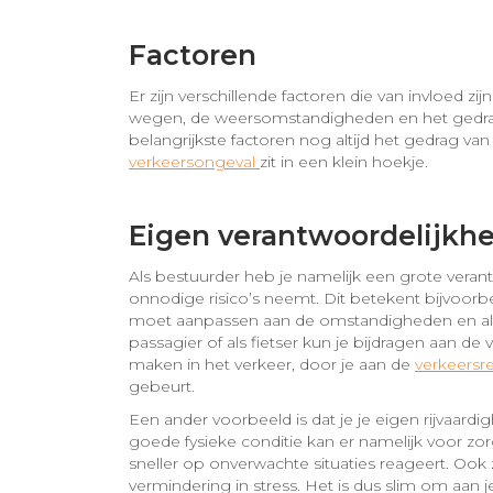
Factoren
Er zijn verschillende factoren die van invloed zij
wegen, de weersomstandigheden en het gedrag
belangrijkste factoren nog altijd het gedrag van
verkeersongeval
zit in een klein hoekje.
Eigen verantwoordelijkhe
Als bestuurder heb je namelijk een grote verant
onnodige risico’s neemt. Dit betekent bijvoorb
moet aanpassen aan de omstandigheden en alti
passagier of als fietser kun je bijdragen aan de 
maken in het verkeer, door je aan de
verkeersr
gebeurt.
Een ander voorbeeld is dat je je eigen rijvaardi
goede fysieke conditie kan er namelijk voor zor
sneller op onverwachte situaties reageert. Ook z
vermindering in stress. Het is dus slim om aan je 